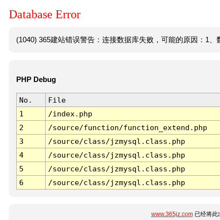
Database Error
(1040) 365建站错误警告：连接数据库失败，可能的原因：1、数
PHP Debug
No.
File
1
/index.php
2
/source/function/function_extend.php
3
/source/class/jzmysql.class.php
4
/source/class/jzmysql.class.php
5
/source/class/jzmysql.class.php
6
/source/class/jzmysql.class.php
www.365jz.com
已经将此