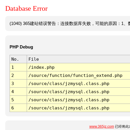
Database Error
(1040) 365建站错误警告：连接数据库失败，可能的原因：1、数
PHP Debug
No.
File
1
/index.php
2
/source/function/function_extend.php
3
/source/class/jzmysql.class.php
4
/source/class/jzmysql.class.php
5
/source/class/jzmysql.class.php
6
/source/class/jzmysql.class.php
www.365jz.com
已经将此