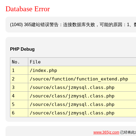
Database Error
(1040) 365建站错误警告：连接数据库失败，可能的原因：1、数
PHP Debug
No.
File
1
/index.php
2
/source/function/function_extend.php
3
/source/class/jzmysql.class.php
4
/source/class/jzmysql.class.php
5
/source/class/jzmysql.class.php
6
/source/class/jzmysql.class.php
www.365jz.com
已经将此