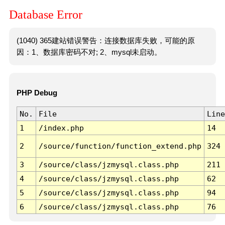
Database Error
(1040) 365建站错误警告：连接数据库失败，可能的原
因：1、数据库密码不对; 2、mysql未启动。
PHP Debug
No.
File
Line
1
/index.php
14
2
/source/function/function_extend.php
324
3
/source/class/jzmysql.class.php
211
4
/source/class/jzmysql.class.php
62
5
/source/class/jzmysql.class.php
94
6
/source/class/jzmysql.class.php
76