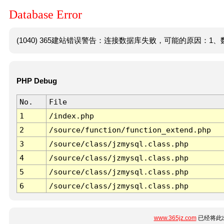
Database Error
(1040) 365建站错误警告：连接数据库失败，可能的原因：1、数
PHP Debug
No.
File
1
/index.php
2
/source/function/function_extend.php
3
/source/class/jzmysql.class.php
4
/source/class/jzmysql.class.php
5
/source/class/jzmysql.class.php
6
/source/class/jzmysql.class.php
www.365jz.com
已经将此